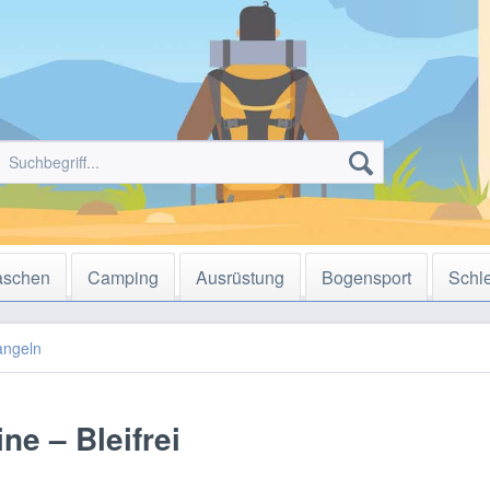
aschen
Camping
Ausrüstung
Bogensport
Schl
angeln
ne – Bleifrei