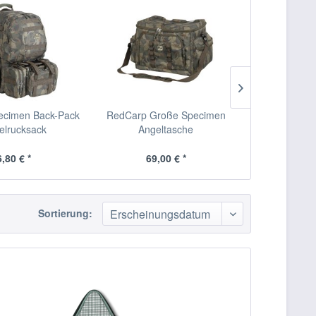
ecimen Back-Pack
RedCarp Große Specimen
RedCarp To
elrucksack
Angeltasche
,80 € *
69,00 € *
87,
Sortierung: