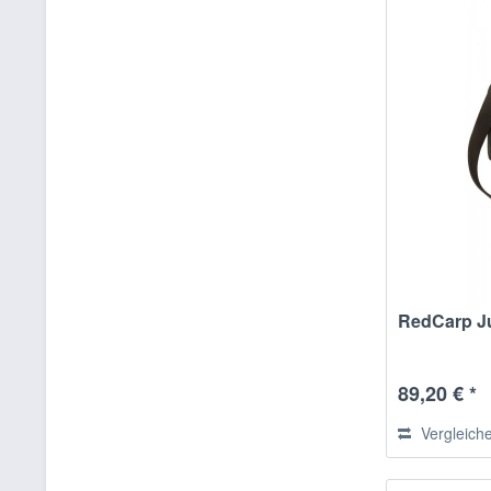
RedCarp J
89,20 € *
Vergleich