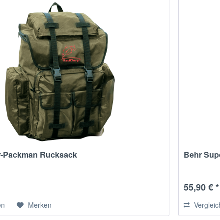
r-Packman Rucksack
Behr Sup
55,90 € *
en
Merken
Verglei