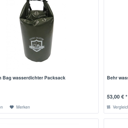
h Bag wasserdichter Packsack
Behr wass
53,00 € *
en
Merken
Verglei