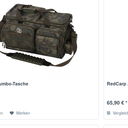
umbo-Tasche
RedCarp 
65,90 € *
en
Merken
Verglei