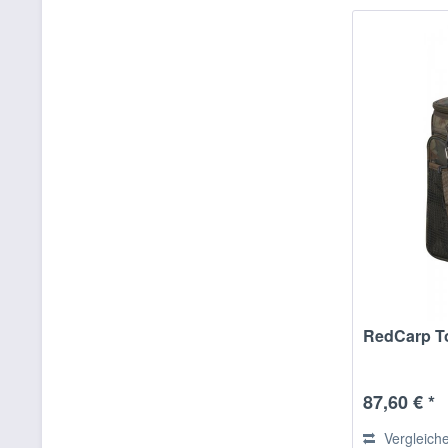
RedCarp T
87,60 € *
Vergleich