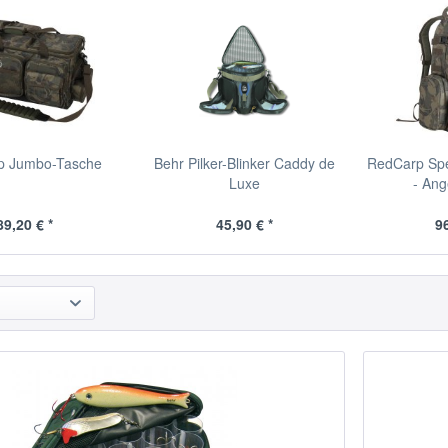
p Jumbo-Tasche
Behr Pilker-Blinker Caddy de
RedCarp Sp
Luxe
- Ang
89,20 € *
45,90 € *
96