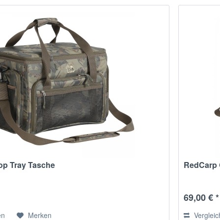
op Tray Tasche
RedCarp 
69,00 € *
en
Merken
Verglei