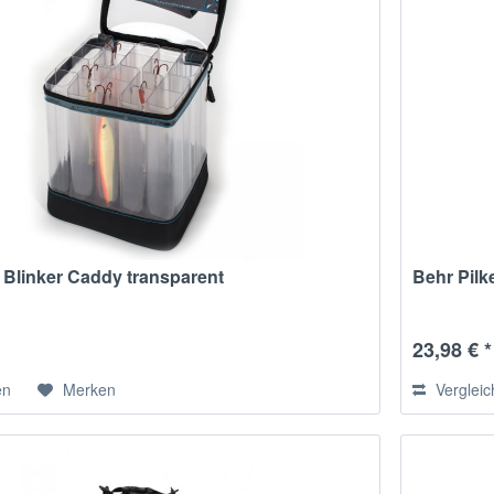
r Blinker Caddy transparent
Behr Pilk
23,98 € *
en
Merken
Verglei