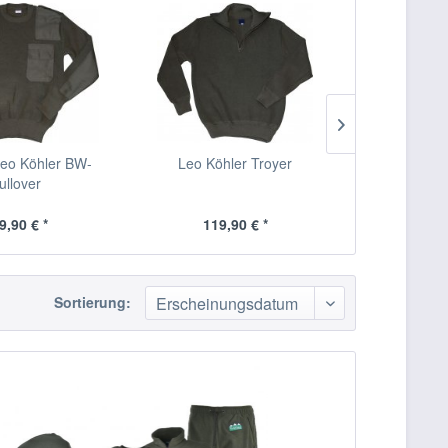
Leo Köhler BW-
Leo Köhler Troyer
Ridgeline B
ullover
9,90 € *
119,90 € *
59,
Sortierung: