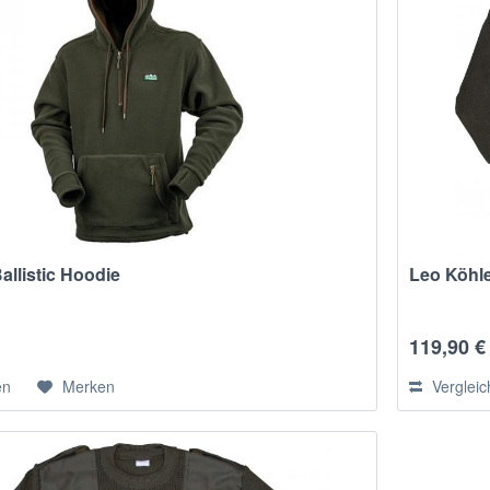
allistic Hoodie
Leo Köhle
119,90 €
en
Merken
Verglei