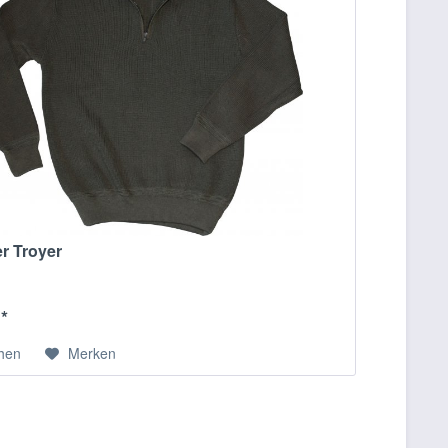
r Troyer
 *
chen
Merken