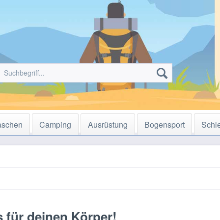
aschen
Camping
Ausrüstung
Bogensport
Schl
s für deinen Körper!