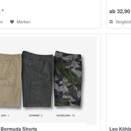
 *
ab 32,90 
en
Merken
Verglei
r Bermuda Shorts
Leo Köhl