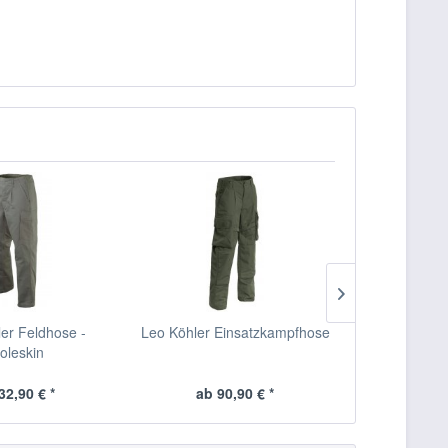
er Feldhose -
Leo Köhler Einsatzkampfhose
Leo Köhler
oleskin
32,90 € *
ab 90,90 € *
ab 7