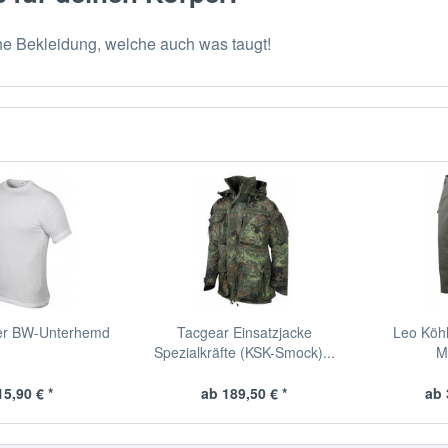
he Bekleidung, welche auch was taugt!
er BW-Unterhemd
Tacgear Einsatzjacke
Leo Köhl
Spezialkräfte (KSK-Smock)...
M
15,90 € *
ab 189,50 € *
ab 