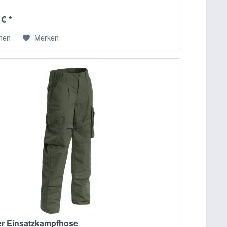
€ *
chen
Merken
er Einsatzkampfhose