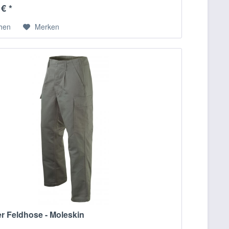
€ *
chen
Merken
r Feldhose - Moleskin