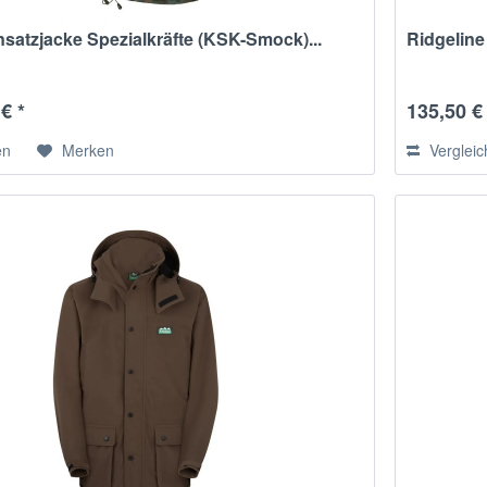
nsatzjacke Spezialkräfte (KSK-Smock)...
Ridgelin
€ *
135,50 €
en
Merken
Verglei