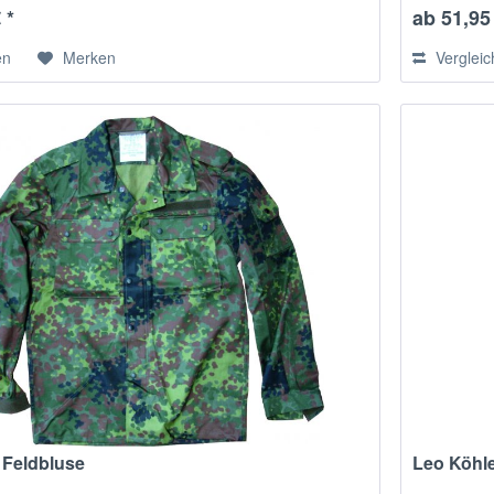
 *
ab 51,95 
en
Merken
Verglei
 Feldbluse
Leo Köhle