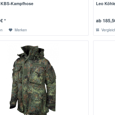
r KBS-Kampfhose
Leo Köhl
€ *
ab 185,5
en
Merken
Verglei