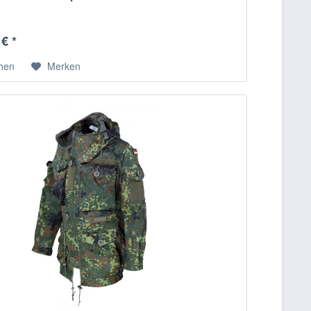
€ *
chen
Merken