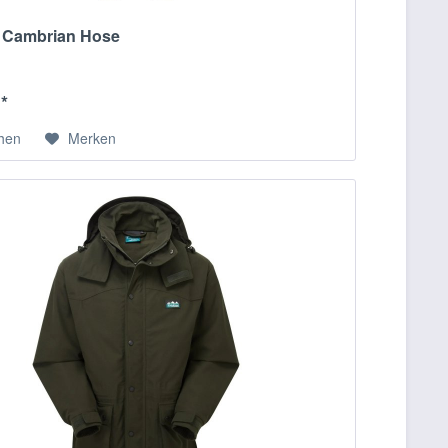
e Cambrian Hose
 *
chen
Merken