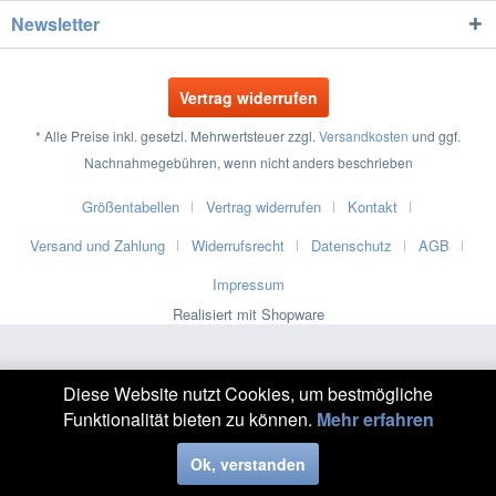
Newsletter
Vertrag widerrufen
* Alle Preise inkl. gesetzl. Mehrwertsteuer zzgl.
Versandkosten
und ggf.
Nachnahmegebühren, wenn nicht anders beschrieben
Größentabellen
Vertrag widerrufen
Kontakt
Versand und Zahlung
Widerrufsrecht
Datenschutz
AGB
Impressum
Realisiert mit Shopware
Diese Website nutzt Cookies, um bestmögliche
Funktionalität bieten zu können.
Mehr erfahren
Ok, verstanden