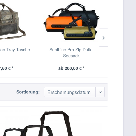
op Tray Tasche
SealLine Pro Zip Duffel
SealLine Wi
Seesack
Pac
,60 € *
ab 200,00 € *
ab 10
Sortierung: