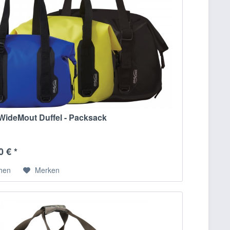
WideMout Duffel - Packsack
0 € *
chen
Merken