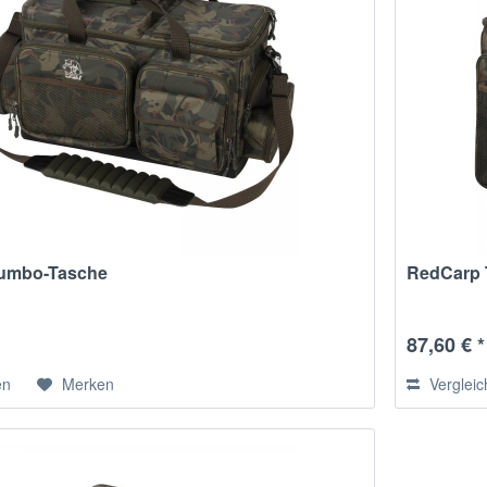
umbo-Tasche
RedCarp 
87,60 € *
en
Merken
Verglei