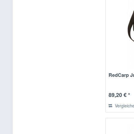
RedCarp J
89,20 € *
Vergleich