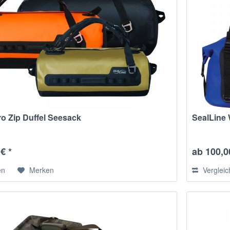
ro Zip Duffel Seesack
SealLine 
€ *
ab 100,0
en
Merken
Verglei