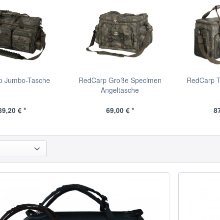
p Jumbo-Tasche
RedCarp Große Specimen
RedCarp T
Angeltasche
89,20 € *
69,00 € *
87