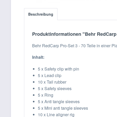
Beschreibung
Produktinformationen "Behr RedCarp P
Behr RedCarp Pro-Set 3 - 70 Teile in einer Pl
Inhalt:
5 x Safety clip with pin
5 x Lead clip
10 x Tail rubber
5 x Safety sleeves
5 x Ring
5 x Anti tangle sleeves
5 x Mini anti tangle sleeves
10 x Line aligner rig