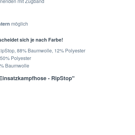
nenden mit Zugband
stern
möglich
heidet sich je nach Farbe!
 RipStop, 88% Baumwolle, 12% Polyester
 50% Polyester
50% Baumwolle
 Einsatzkampfhose - RipStop"