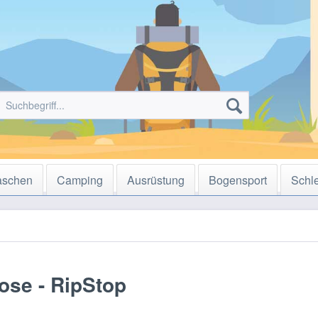
aschen
Camping
Ausrüstung
Bogensport
Schl
ose - RipStop