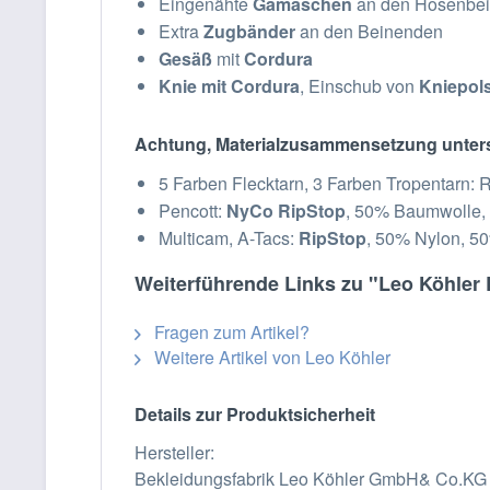
Eingenähte
Gamaschen
an den Hosenbei
Extra
Zugbänder
an den Beinenden
Gesäß
mit
Cordura
Knie mit Cordura
, Einschub von
Kniepol
Achtung, Materialzusammensetzung untersc
5 Farben Flecktarn, 3 Farben Tropentarn:
Pencott:
NyCo RipStop
, 50% Baumwolle,
Multicam, A-Tacs:
RipStop
, 50% Nylon, 
Weiterführende Links zu "Leo Köhler
Fragen zum Artikel?
Weitere Artikel von Leo Köhler
Details zur Produktsicherheit
Hersteller:
Bekleidungsfabrik Leo Köhler GmbH& Co.KG