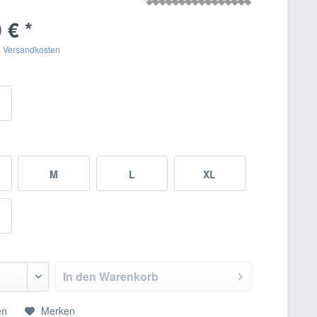
 € *
. Versandkosten
M
L
XL
In den
Warenkorb
en
Merken