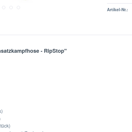
Artikel-Nr.:
nsatzkampfhose - RipStop"
k)
n
tück)