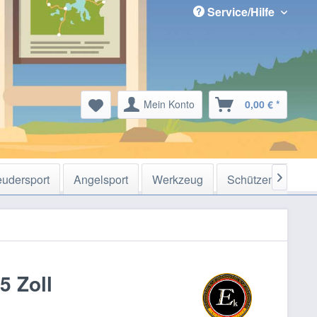
Service/Hilfe
Mein Konto
0,00 € *
eudersport
Angelsport
Werkzeug
Schützensport

5 Zoll