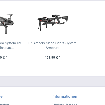
bra System R9
EK Archery Siege Cobra System
lbs 240...
Armbrust
0 € *
459,99 € *
ce
Informationen
rrufen
Widerrufsrecht