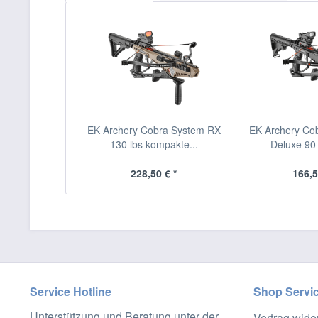
EK Archery Cobra System RX
EK Archery Co
130 lbs kompakte...
Deluxe 90 
228,50 € *
166,5
Service Hotline
Shop Servi
Unterstützung und Beratung unter der
Vertrag wide