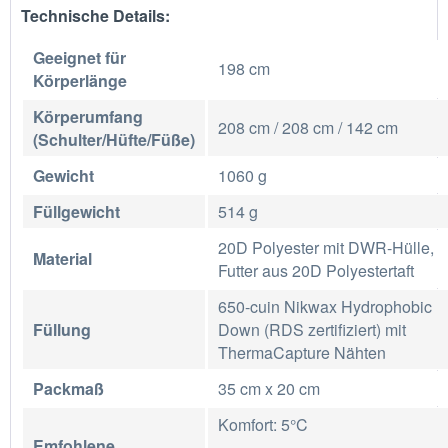
Technische Details:
Geeignet für
198 cm
Körperlänge
Körperumfang
208 cm / 208 cm / 142 cm
(Schulter/Hüfte/Füße)
Gewicht
1060 g
Füllgewicht
514 g
20D Polyester mit DWR-Hülle,
Material
Futter aus 20D Polyestertaft
650-cuin Nikwax Hydrophobic
Füllung
Down (RDS zertifiziert) mit
ThermaCapture Nähten
Packmaß
35 cm x 20 cm
Komfort: 5°C
Emfohlene