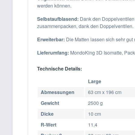
werden können.
Selbstaufblasend:
Dank den Doppelventilen bl
zusammenpacken, dank den Doppelventilen.
Erweiterbar:
Die Matten lassen sich sehr gut
Lieferumfang:
MondoKing 3D Isomatte, Pac
Technische Details:
Large
Abmessungen
63 cm x 196 cm
Gewicht
2500 g
Dicke
10 cm
R-Wert
11,4