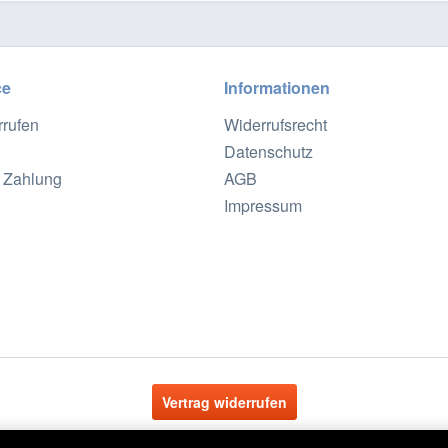
ce
Informationen
rrufen
Widerrufsrecht
Datenschutz
 Zahlung
AGB
Impressum
Vertrag widerrufen
setzl. Mehrwertsteuer zzgl.
Versandkosten
und ggf. Nachnahmegebühren, wenn nich