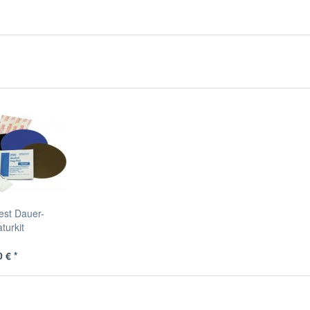
st Dauer-
turkit
 € *