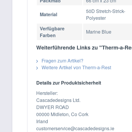
Packmaß
66 cm x 23 cm
50D Stretch-Strick-
Material
Polyester
Verfügbare
Marine Blue
Farben
Weiterführende Links zu "Therm-a-R
Fragen zum Artikel?
Weitere Artikel von Therm-a-Rest
Details zur Produktsicherheit
Hersteller:
Cascadedesigns Ltd.
DWYER ROAD
00000 Midleton, Co Cork
Irland
customerservice@cascadedesigns.ie