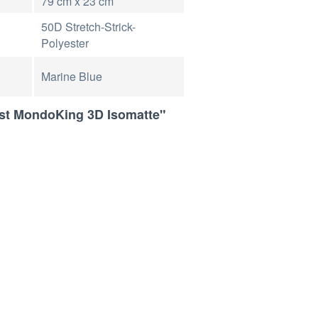
79 cm x 23 cm
50D Stretch-Strick-
Polyester
Marine Blue
est MondoKing 3D Isomatte"