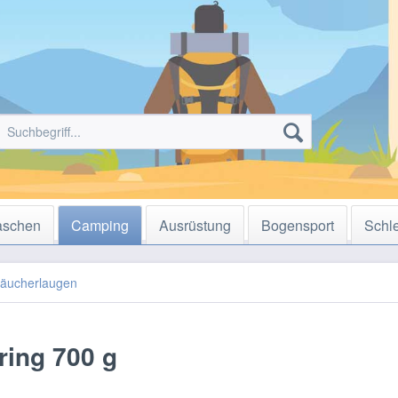
aschen
Camping
Ausrüstung
Bogensport
Schl
äucherlaugen
ring 700 g