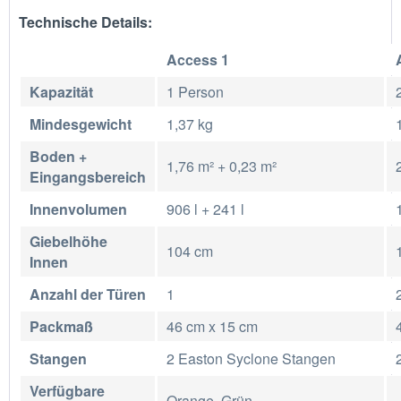
Technische Details:
Access 1
Kapazität
1 Person
Mindesgewicht
1,37 kg
Boden +
1,76 m² + 0,23 m²
Eingangsbereich
Innenvolumen
906 l + 241 l
Giebelhöhe
104 cm
Innen
Anzahl der Türen
1
Packmaß
46 cm x 15 cm
Stangen
2 Easton Syclone Stangen
Verfügbare
Orange, Grün