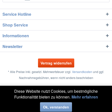
Service Hotline
Shop Service
Informationen
Newsletter
Vertrag widerrufen
* Alle Preise inkl. gesetzl. Mehrwertsteuer zzgl.
Versandkosten
und ggf.
Nachnahmegebühren, wenn nicht anders beschrieben
Größentabellen
Vertrag widerrufen
Kontakt
Diese Website nutzt Cookies, um bestmögliche
Funktionalität bieten zu können.
Mehr erfahren
Versand und Zahlung
Widerrufsrecht
Datenschutz
AGB
Impressum
Ok, verstanden
Realisiert mit Shopware