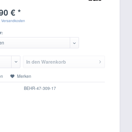
90 € *
. Versandkosten
r:
In den
Warenkorb
en
Merken
BEHR-47-309-17