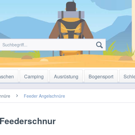
aschen
Camping
Ausrüstung
Bogensport
Schl
hnüre
Feeder Angelschnüre
 Feederschnur