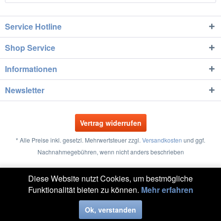
Service Hotline
Shop Service
Informationen
Newsletter
Vertrag widerrufen
* Alle Preise inkl. gesetzl. Mehrwertsteuer zzgl.
Versandkosten
und ggf.
Nachnahmegebühren, wenn nicht anders beschrieben
Größentabellen
Vertrag widerrufen
Kontakt
Diese Website nutzt Cookies, um bestmögliche
Funktionalität bieten zu können.
Mehr erfahren
Versand und Zahlung
Widerrufsrecht
Datenschutz
AGB
Impressum
Ok, verstanden
Realisiert mit Shopware