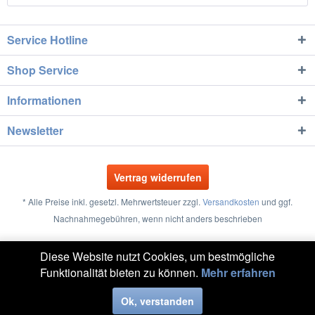
Service Hotline
Shop Service
Informationen
Newsletter
Vertrag widerrufen
* Alle Preise inkl. gesetzl. Mehrwertsteuer zzgl.
Versandkosten
und ggf.
Nachnahmegebühren, wenn nicht anders beschrieben
Größentabellen
Vertrag widerrufen
Kontakt
Diese Website nutzt Cookies, um bestmögliche
Funktionalität bieten zu können.
Mehr erfahren
Versand und Zahlung
Widerrufsrecht
Datenschutz
AGB
Impressum
Ok, verstanden
Realisiert mit Shopware