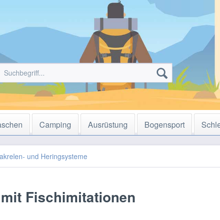
aschen
Camping
Ausrüstung
Bogensport
Schl
akrelen- und Heringsysteme
mit Fischimitationen