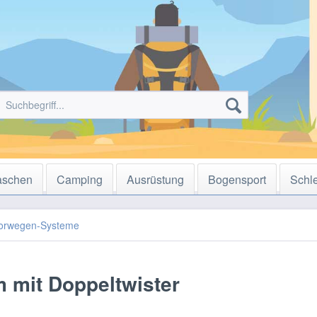
aschen
Camping
Ausrüstung
Bogensport
Schl
orwegen-Systeme
 mit Doppeltwister