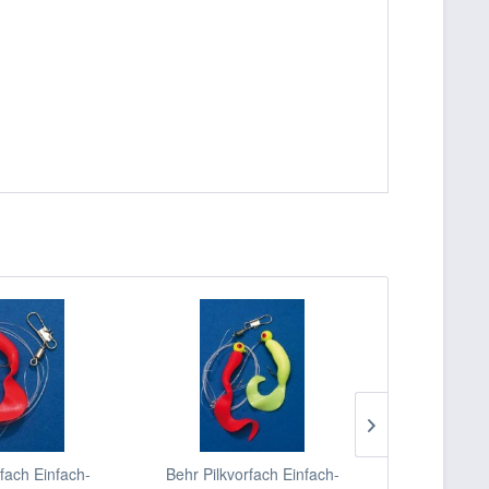
rfach Einfach-
Behr Pilkvorfach Einfach-
Behr Pilkvo