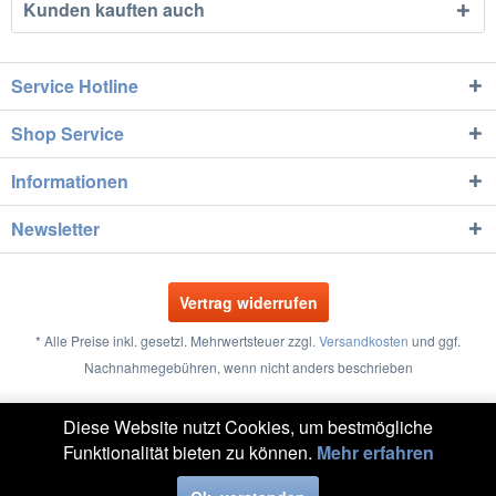
Kunden kauften auch
Service Hotline
Shop Service
Informationen
Newsletter
Vertrag widerrufen
* Alle Preise inkl. gesetzl. Mehrwertsteuer zzgl.
Versandkosten
und ggf.
Nachnahmegebühren, wenn nicht anders beschrieben
Größentabellen
Vertrag widerrufen
Kontakt
Diese Website nutzt Cookies, um bestmögliche
Funktionalität bieten zu können.
Mehr erfahren
Versand und Zahlung
Widerrufsrecht
Datenschutz
AGB
Impressum