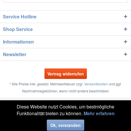
Service Hotline
Shop Service
Informationen
Newsletter
Vertrag widerrufen
* Alle Preise inkl. gesetzl. Mehrwertsteuer zzgl.
Versandkosten
und ggf.
Nachnahmegebühren, wenn nicht anders beschrieben
Größentabellen
Vertrag widerrufen
Kontakt
Diese Website nutzt Cookies, um bestmögliche
Funktionalität bieten zu können.
Mehr erfahren
Versand und Zahlung
Widerrufsrecht
Datenschutz
AGB
Impressum
Ok, verstanden
Realisiert mit Shopware