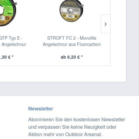
TP Typ E -
STROFT FC 2 - Monofile
Behr Trend
e Angelschnur
Angelschnur aus Fluorcarbon
montier
,30 € *
ab 6,20 € *
5,
Newsletter
Abonnieren Sie den kostenlosen Newsletter
und verpassen Sie keine Neuigkeit oder
Aktion mehr von Outdoor Arsenal.