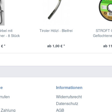
rbel mit
Tiroler Hölzl - Bleifrei
STROFT G
ner - 8 Stück
Geflochten
 € *
ab 1,00 € *
ab 11
ce
Informationen
rrufen
Widerrufsrecht
Datenschutz
 Zahlung
AGB