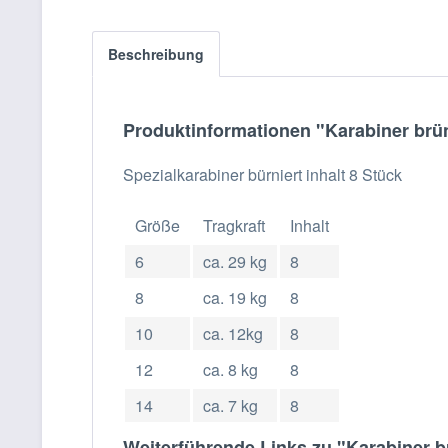
Beschreibung
Produktinformationen "Karabiner brüni
Spezialkarabiner bürniert inhalt 8 Stück
Größe
Tragkraft
Inhalt
6
ca. 29 kg
8
8
ca. 19 kg
8
10
ca. 12kg
8
12
ca. 8 kg
8
14
ca. 7 kg
8
Weiterführende Links zu "Karabiner brü